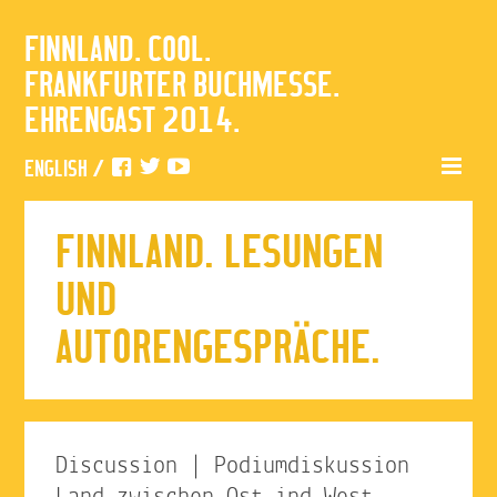
FINNLAND. COOL.
FRANKFURTER BUCHMESSE.
EHRENGAST 2014.
ENGLISH
/
FINNLAND. LESUNGEN
UND
AUTORENGESPRÄCHE.
Discussion | Podiumdiskussion