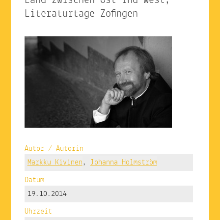
Land zwischen Ost ind West,
Literaturtage Zofingen
Autor / Autorin
Markku Kivinen
,
Johanna Holmström
Datum
19.10.2014
Uhrzeit