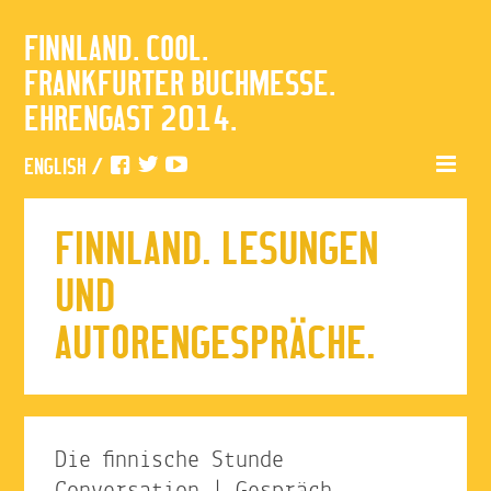
FINNLAND. COOL.
FRANKFURTER BUCHMESSE.
EHRENGAST 2014.
ENGLISH
/
FINNLAND. LESUNGEN
UND
AUTORENGESPRÄCHE.
Die finnische Stunde