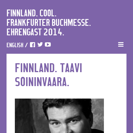
FINNLAND. COOL.
FRANKFURTER BUCHMESSE.
EHRENGAST 2014.
ENGLISH
/
FINNLAND. TAAVI
SOININVAARA.