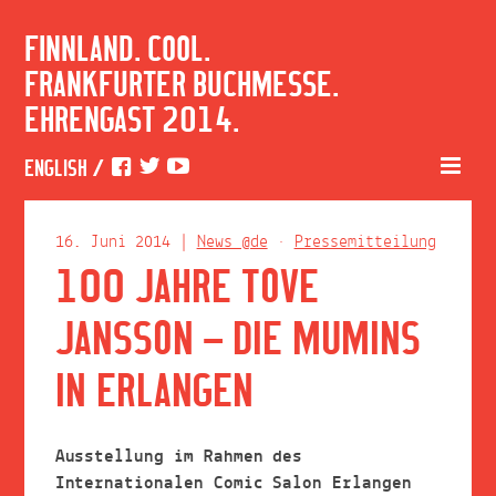
FINNLAND. COOL.
FRANKFURTER BUCHMESSE.
EHRENGAST 2014.
ENGLISH
/
16. Juni 2014
|
News @de
•
Pressemitteilung
100 JAHRE TOVE
JANSSON – DIE MUMINS
IN ERLANGEN
Ausstellung im Rahmen des
Internationalen Comic Salon Erlangen